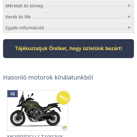
Méretek és tömeg
Kerék és fék
Egyéb információk
Tájékoztatjuk Önöket, hogy üzletünk bezárt!
Hasonló motorok kínálatunkból
ÚJ
MORBIDELLI T1002VX