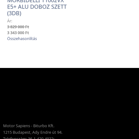
E5+ ALU DOBOZ SZETT
(3DB)
Ár:
3 829 000 Ft
3 343 000 Ft
Motor Sapiens - Biturbo Kft.
1215 Budapest, Ady Endre út 94.
Telefonszám: 36-1-420-4922;