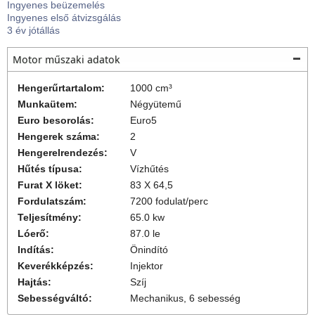
Ingyenes beüzemelés
Ingyenes első átvizsgálás
3 év jótállás
Motor műszaki adatok
Hengerűrtartalom:
1000 cm³
Munkaütem:
Négyütemű
Euro besorolás:
Euro5
Hengerek száma:
2
Hengerelrendezés:
V
Hűtés típusa:
Vízhűtés
Furat X löket:
83 X 64,5
Fordulatszám:
7200 fodulat/perc
Teljesítmény:
65.0 kw
Lóerő:
87.0 le
Indítás:
Önindító
Keverékképzés:
Injektor
Hajtás:
Szíj
Sebességváltó:
Mechanikus, 6 sebesség