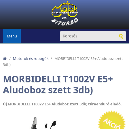
Ugrás a tartalomra
Menü
/
Motorok és robogók
/
MORBIDELLI T1002V E5+ Aludoboz szett
3db)
MORBIDELLI T1002V E5+
Aludoboz szett 3db)
Új MORBIDELLI T1002V E5+ Aludoboz szett 3db) túraenduró eladó.