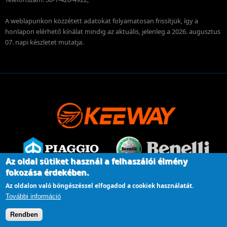
A weblapunkon közzétett adatokat folyamatosan frissítjük, így a
honlapon elérhető kínálat mindig az aktuális, jelenleg a 2026. augusztus
07. napi készletet mutatja.
Az oldal sütiket használ a felhaszálói élmény
fokozása érdekében.
Az oldalon való böngészéssel elfogadod a cookiek használatát.
További információ
Rendben