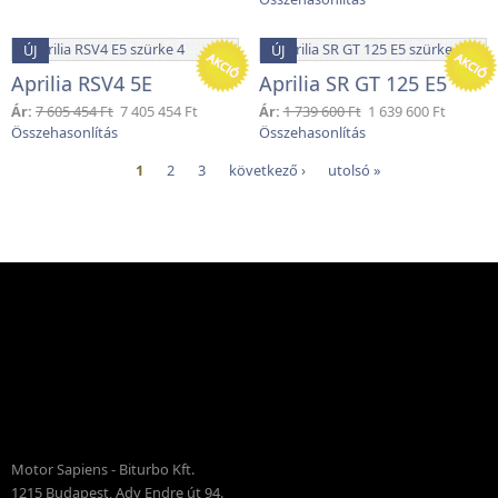
ÚJ
ÚJ
Aprilia RSV4 5E
Aprilia SR GT 125 E5
Ár:
7 605 454 Ft
7 405 454 Ft
Ár:
1 739 600 Ft
1 639 600 Ft
1
2
3
következő ›
utolsó »
Motor Sapiens - Biturbo Kft.
1215 Budapest, Ady Endre út 94.