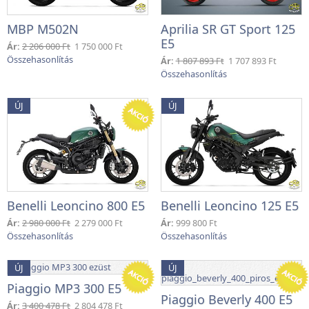
MBP M502N
Aprilia SR GT Sport 125
E5
Ár:
2 206 000 Ft
1 750 000 Ft
Ár:
1 807 893 Ft
1 707 893 Ft
ÚJ
ÚJ
Benelli Leoncino 800 E5
Benelli Leoncino 125 E5
Ár:
2 980 000 Ft
2 279 000 Ft
Ár:
999 800 Ft
ÚJ
ÚJ
Piaggio MP3 300 E5
Piaggio Beverly 400 E5
Ár:
3 400 478 Ft
2 804 478 Ft