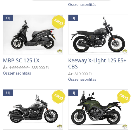
ÚJ
ÚJ
MBP SC 125 LX
Keeway X-Light 125 E5+
CBS
Ár:
1 039 000 Ft
885 000 Ft
Ár:
819 000 Ft
ÚJ
ÚJ