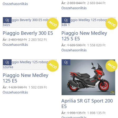
Ár:
2 869 844 Ft
2 669 844 Ft
ÚJ
ÚJ
Piaggio Beverly 300 E5
Piaggio New Medley
125 S E5
Ár:
2 483 502 Ft
2 283 502 Ft
Ár:
1 689 590 Ft
1 558 020 Ft
ÚJ
ÚJ
Piaggio New Medley
125 E5
Ár:
1 639 590 Ft
1 502 039 Ft
Aprilia SR GT Sport 200
E5
Ár:
1 998 135 Ft
1 898 135 Ft