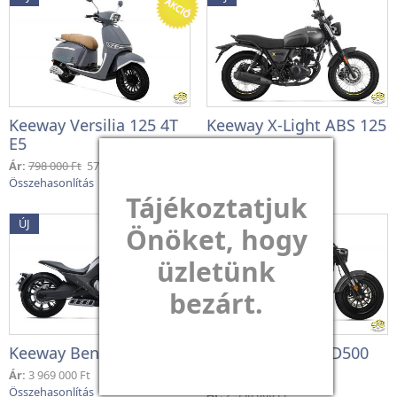
Keeway Versilia 125 4T
Keeway X-Light ABS 125
E5
E5+
Ár:
798 000 Ft
579 000 Ft
Tájékoztatjuk
ÚJ
ÚJ
Önöket, hogy
üzletünk
bezárt.
Keeway Benda LFC700
Keeway Benda BD500
CHINCHILLA E5+
Ár:
3 969 000 Ft
Ár:
2 330 000 Ft