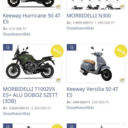
Keeway Hurricane 50 4T
MORBIDELLI N300
E5
Ár:
1 499 000 Ft
1 349 000 Ft
Ár:
615 000 Ft
ÚJ
ÚJ
MORBIDELLI T1002VX
Keeway Versilia 50 4T
E5+ ALU DOBOZ SZETT
E5
(3DB)
Ár:
649 000 Ft
529 000 Ft
Ár:
3 829 000 Ft
3 343 000 Ft
ÚJ
ÚJ