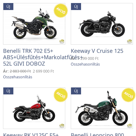
ÚJ
ÚJ
Benelli TRK 702 E5+
Keeway V Cruise 125
ABS+Ülésfűtés+Markolatfűtés+
Ár:
1 299 000 Ft
52L GIVI DOBOZ
Ár:
2 883 000 Ft
2 699 000 Ft
ÚJ
ÚJ
Keeway RK V125C E5+
Benelli Leoncino 800