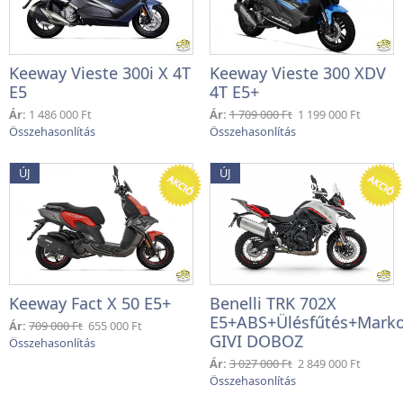
Keeway Vieste 300i X 4T
Keeway Vieste 300 XDV
E5
4T E5+
Ár:
1 486 000 Ft
Ár:
1 709 000 Ft
1 199 000 Ft
ÚJ
ÚJ
Keeway Fact X 50 E5+
Benelli TRK 702X
E5+ABS+Ülésfűtés+Marko
Ár:
709 000 Ft
655 000 Ft
GIVI DOBOZ
Ár:
3 027 000 Ft
2 849 000 Ft