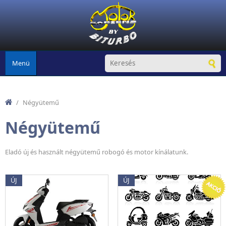
Ugrás a tartalomra
Menü
/
Négyütemű
Négyütemű
Eladó új és használt négyütemű robogó és motor kínálatunk.
ÚJ
ÚJ
Oldalak