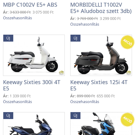
MBP C1002V E5+ ABS
MORBIDELLI T1002V
E5+ Aludoboz szett 3db)
Ár:
3 633 000 Ft
3 075 000 Ft
Ár:
3 769 000 Ft
3 299 000 Ft
ÚJ
ÚJ
Keeway Sixties 300i 4T
Keeway Sixties 125i 4T
E5
E5
Ár:
1 339 000 Ft
Ár:
899 000 Ft
655 000 Ft
ÚJ
ÚJ