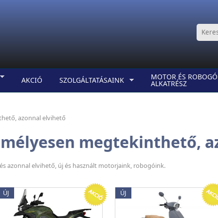
MOTOR ÉS ROBOGÓ
AKCIÓ
SZOLGÁLTATÁSAINK
ALKATRÉSZ
hető, azonnal elvihető
mélyesen megtekinthető, az
 azonnal elvihető, új és használt motorjaink, robogóink.
ÚJ
ÚJ