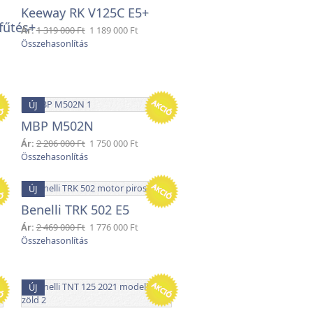
Keeway RK V125C E5+
fűtés+
Ár:
1 319 000 Ft
1 189 000 Ft
ÚJ
MBP M502N
Ár:
2 206 000 Ft
1 750 000 Ft
ÚJ
Benelli TRK 502 E5
Ár:
2 469 000 Ft
1 776 000 Ft
ÚJ