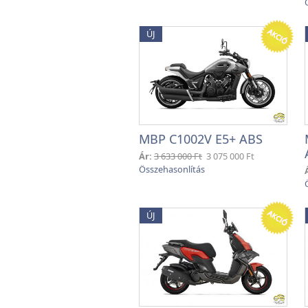
ÚJ
MBP C1002V E5+ ABS
Ár:
3 633 000 Ft
3 075 000 Ft
ÚJ