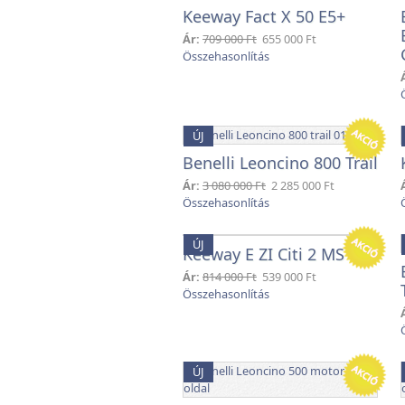
Keeway Fact X 50 E5+
Ár:
709 000 Ft
655 000 Ft
ÚJ
Benelli Leoncino 800 Trail
Ár:
3 080 000 Ft
2 285 000 Ft
ÚJ
Keeway E ZI Citi 2 MS
Ár:
814 000 Ft
539 000 Ft
ÚJ