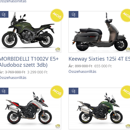
ÚJ
ÚJ
MORBIDELLI T1002V E5+
Keeway Sixties 125i 4T E
Aludoboz szett 3db)
Ár:
899 000 Ft
655 000 Ft
Ár:
3 769 000 Ft
3 299 000 Ft
ÚJ
ÚJ