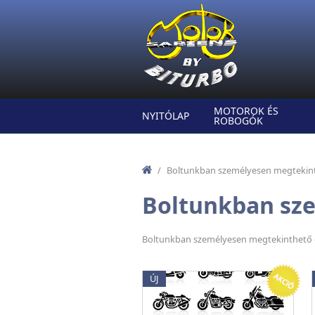
Ugrás a tartalomra
MOTOROK ÉS
NYITÓLAP
ROBOGÓK
/
Boltunkban személyesen megtekint
Boltunkban sze
Boltunkban személyesen megtekinthető és
ÚJ