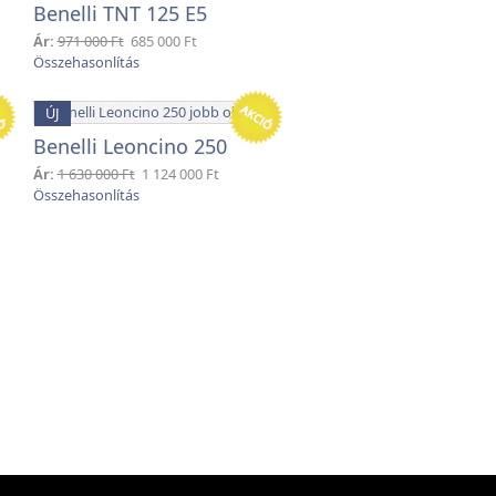
Benelli TNT 125 E5
Ár:
971 000 Ft
685 000 Ft
ÚJ
Benelli Leoncino 250
Ár:
1 630 000 Ft
1 124 000 Ft