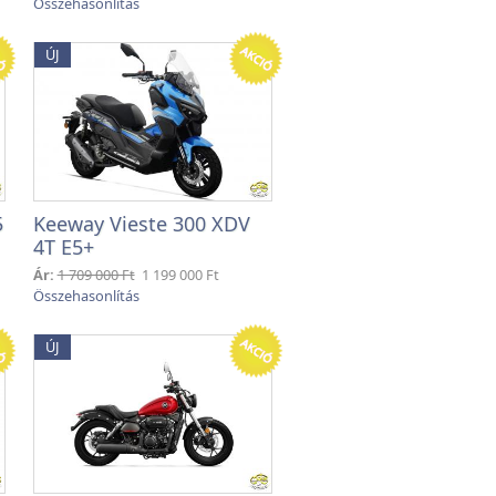
ÚJ
5
Keeway Vieste 300 XDV
4T E5+
Ár:
1 709 000 Ft
1 199 000 Ft
ÚJ