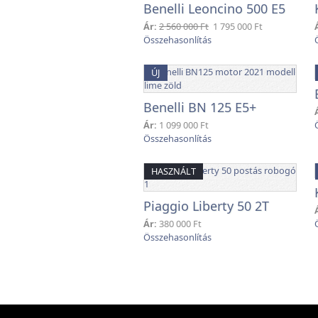
Benelli Leoncino 500 E5
Ár:
2 560 000 Ft
1 795 000 Ft
ÚJ
Benelli BN 125 E5+
Ár:
1 099 000 Ft
HASZNÁLT
Piaggio Liberty 50 2T
Ár:
380 000 Ft