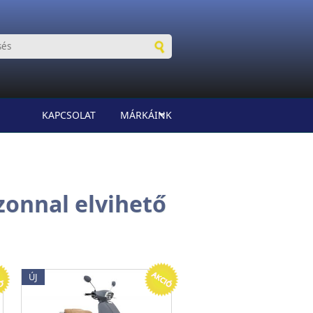
KAPCSOLAT
MÁRKÁINK
onnal elvihető
ÚJ