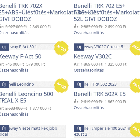
Benelli TRK 702X
Benelli TRK 702 E5+
E5+ABS+Ülésfűtés+Markolatfűtés+52L
ABS+Ülésfűtés+Markolat
GIVI DOBOZ
52L GIVI DOBOZ
Ár:
3 027 000 Ft
2 849 000 Ft
Ár:
2 883 000 Ft
2 699 000 Ft
ÚJ
ÚJ
Keeway F-Act 50
Keeway V302C
Ár:
745 000 Ft
579 000 Ft
Ár:
1 869 000 Ft
1 325 000 Ft
ÚJ
ÚJ
Benelli Leoncino 500
Benelli TRK 502X E5
TRIAL X E5
Ár:
2 619 000 Ft
1 863 000 Ft
Ár:
2 683 000 Ft
1 877 000 Ft
ÚJ
ÚJ