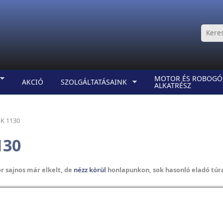
MOTOR ÉS ROBOGÓ
AKCIÓ
SZOLGÁLTATÁSAINK
ALKATRÉSZ
-K 1130
130
or sajnos már elkelt, de
nézz körül
honlapunkon, sok hasonló eladó túra