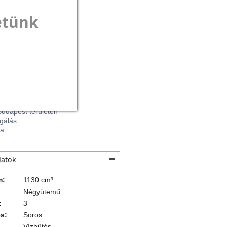
etünk
2017
0 km
Új
túra-sport motor
beszámítás lehetséges
és
Budapest területén
sgálás
ia
datok
m:
1130 cm³
Négyütemű
:
3
és:
Soros
Vízhűtés