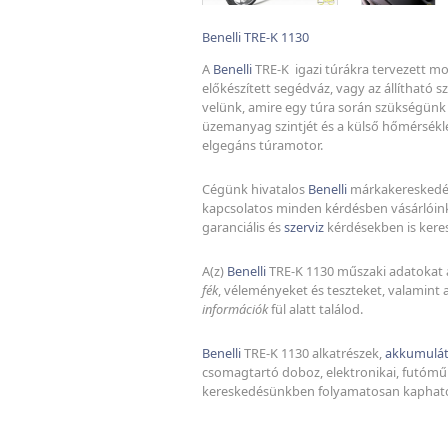
Benelli TRE-K 1130
A
Benelli
TRE-K igazi túrákra tervezett mot
előkészített segédváz, vagy az állítható 
velünk, amire egy túra során szükségünk le
üzemanyag szintjét és a külső hőmérsékle
elgegáns túramotor.
Cégünk hivatalos
Benelli
márkakereskedés
kapcsolatos minden kérdésben vásárlóin
garanciális és
szerviz
kérdésekben is kere
A(z)
Benelli
TRE-K 1130 műszaki adatokat
fék
, véleményeket és teszteket, valamint a
információk
fül alatt találod.
Benelli
TRE-K 1130 alkatrészek,
akkumulát
csomagtartó doboz, elektronikai, futómű 
kereskedésünkben folyamatosan kaphat