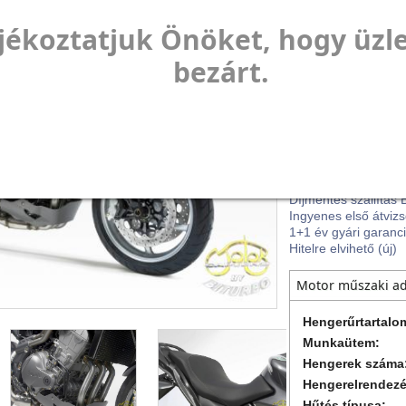
jékoztatjuk Önöket, hogy üzl
Évjárat:
bezárt.
Futott km:
Állapot:
Kivitel:
Eladva
Motor vagy robogó 
Ingyenes beüzemel
Díjmentes szállítás 
Ingyenes első átviz
1+1 év gyári garanc
Hitelre elvihető (új)
Motor műszaki a
Hengerűrtartalo
Munkaütem:
Hengerek száma
Hengerelrendez
Hűtés típusa: