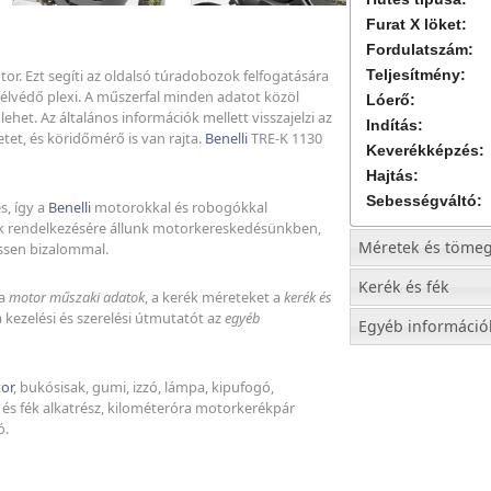
Furat X löket:
Fordulatszám:
or. Ezt segíti az oldalsó túradobozok felfogatására
Teljesítmény:
szélvédő plexi. A műszerfal minden adatot közöl
Lóerő:
het. Az általános információk mellett visszajelzi az
Indítás:
tet, és köridőmérő is van rajta.
Benelli
TRE-K 1130
Keverékképzés:
Hajtás:
Sebességváltó:
, így a
Benelli
motorokkal és robogókkal
k rendelkezésére állunk motorkereskedésünkben,
Méretek és töme
ssen bizalommal.
Kerék és fék
 a
motor műszaki adatok
, a kerék méreteket a
kerék és
 kezelési és szerelési útmutatót az
egyéb
Egyéb információ
or
, bukósisak, gumi, izzó, lámpa, kipufogó,
és fék alkatrész, kilométeróra motorkerékpár
ó.