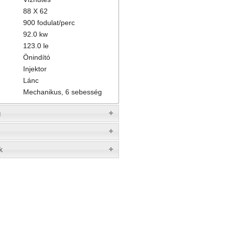
88 X 62
900 fodulat/perc
92.0 kw
123.0 le
Önindító
Injektor
Lánc
Mechanikus, 6 sebesség
g
k