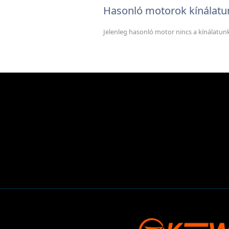
Hasonló motorok kínálatu
Jelenleg hasonló motor nincs a kínálatun