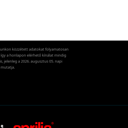
unkon közzétett adatokat folyamatosan
k, így a honlapon elérhető kínálat mindig
is, jelenleg a 2026. augusztus 05. napi
 mutatja.