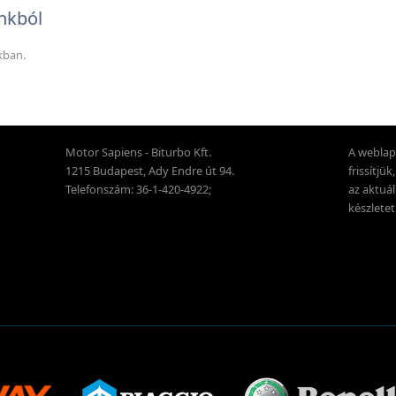
nkból
kban.
Motor Sapiens - Biturbo Kft.
A weblap
1215 Budapest, Ady Endre út 94.
frissítjü
Telefonszám: 36-1-420-4922;
az aktuál
készletet