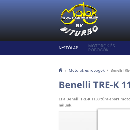
Ugrás a tartalomra
MOTOROK ÉS
NYITÓLAP
ROBOGÓK
/
Motorok és robogók
/
Benelli TRE
Benelli TRE-K 1
Ez a Benelli TRE-K 1130 túra-sport mot
nálunk.