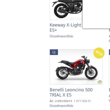
Keeway X-Light ABS 125
E5+
ÚJ
Benelli Leoncino 500
TRIAL X E5
Ár:
2 683 000 Ft
1 877 000 Ft