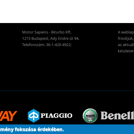
Motor Sapiens - Biturbo Kft.
A weblap
1215 Budapest, Ady Endre út 94.
frissítjü
Telefonszám: 36-1-420-4922;
az aktuál
készletet
 élmény fokozása érdekében.