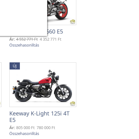
Aprilia Tuono 660 E5
Ár:
4 552 771 Ft
4 352 771 Ft
ÚJ
Keeway K-Light 125i 4T
E5
Ár:
805 000 Ft
780 000 Ft