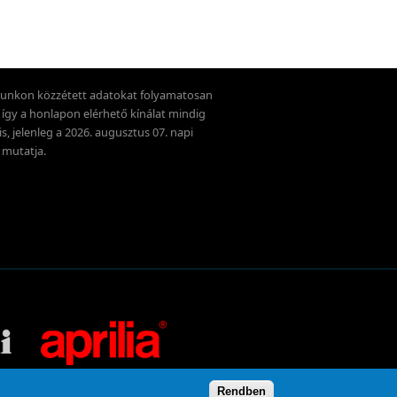
unkon közzétett adatokat folyamatosan
k, így a honlapon elérhető kínálat mindig
is, jelenleg a 2026. augusztus 07. napi
 mutatja.
Rendben