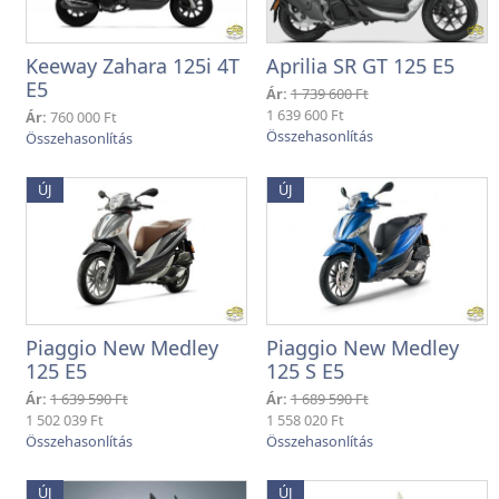
Keeway Zahara 125i 4T
Aprilia SR GT 125 E5
E5
Ár:
1 739 600 Ft
1 639 600 Ft
Ár:
760 000 Ft
ÚJ
ÚJ
Piaggio New Medley
Piaggio New Medley
125 E5
125 S E5
Ár:
1 639 590 Ft
Ár:
1 689 590 Ft
1 502 039 Ft
1 558 020 Ft
ÚJ
ÚJ