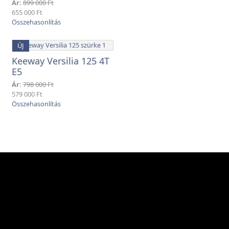
Ár:
899 000 Ft
655 000 Ft
ÚJ
Keeway Versilia 125 4T
E5
Ár:
798 000 Ft
579 000 Ft