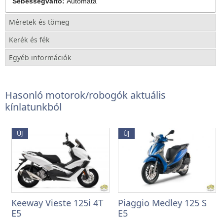
Sebességváltó:
Automata
Méretek és tömeg
Kerék és fék
Egyéb információk
Hasonló motorok/robogók aktuális
kínlatunkból
ÚJ
ÚJ
Keeway Vieste 125i 4T
Piaggio Medley 125 S
E5
E5