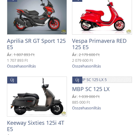
Aprilia SR GT Sport 125
Vespa Primavera RED
E5
125 E5
Ár:
1 807 893 Ft
Ár:
2 179 600 Ft
1 707 893 Ft
2 079 600 Ft
ÚJ
ÚJ
MBP SC 125 LX
Ár:
1 039 000 Ft
885 000 Ft
Keeway Sixties 125i 4T
E5