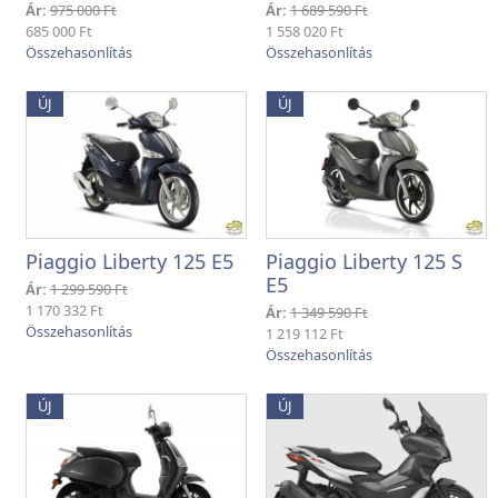
Ár:
975 000 Ft
Ár:
1 689 590 Ft
685 000 Ft
1 558 020 Ft
ÚJ
ÚJ
Piaggio Liberty 125 E5
Piaggio Liberty 125 S
E5
Ár:
1 299 590 Ft
1 170 332 Ft
Ár:
1 349 590 Ft
1 219 112 Ft
ÚJ
ÚJ