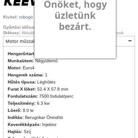
Önöket, hogy
fő darabokra él a garncia (motor,váltó). A Biturbó Kft. Keeway hivatalos
márkakereskedés így a Keeway robogókkal kapcsolatos
üzletünk
minden kérdésben vásárlóink rendelkezésére állunk, garanciális és
Kivitel:
robogó
bezárt.
szerviz kérdésekben is keressen bizalommal. A Keeway Zahara 125i 4T
Gyártási időszak:
2017
-
2021
robogóhoz alkatrész utánpótlás folyamatosan biztosított.
Státusz:
Aktuális, gyártás alatt álló típus, újként forgalmazzuk
Motor műszaki adatok
Hengerűrtartalom:
125 cm³
Munkaütem:
Négyütemű
Motor:
Euro4
Hengerek száma:
1
Hűtés típusa:
Léghűtés
Furat X löket:
52.4 X 57.8 mm
Fordulatszám:
7500 fodulat/perc
Teljesítmény:
6.3 kw
Lóerő:
8.0 le
Indítás:
Berugókar
Önindító
Keverékképzés:
Injektor
Hajtás:
Szíj