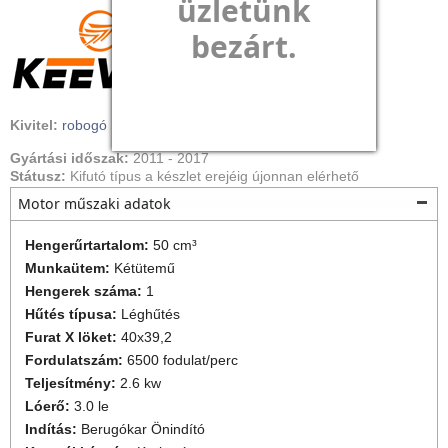
üzletünk
bezárt.
Kivitel:
robogó
Gyártási időszak:
2011
-
2017
Státusz:
Kifutó típus a készlet erejéig újonnan elérhető
Motor műszaki adatok
Hengerűrtartalom:
50 cm³
Munkaütem:
Kétütemű
Hengerek száma:
1
Hűtés típusa:
Léghűtés
Furat X löket:
40x39,2
Fordulatszám:
6500 fodulat/perc
Teljesítmény:
2.6 kw
Lóerő:
3.0 le
Indítás:
Berugókar
Önindító