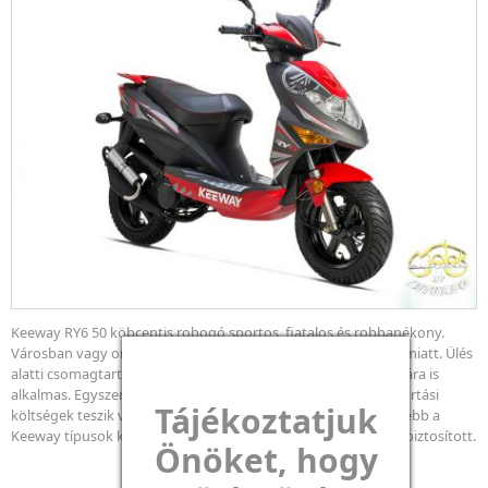
Keeway RY6 50 köbcentis robogó sportos, fiatalos és robbanékony.
Városban vagy országúton nagyon hasznos, kis fogyasztása miatt. Ülés
alatti csomagtartója nagy méretű, akár egy zárt sisak tárolására is
alkalmas. Egyszerű kezelhetősége és pénztárca kimélő fenntartási
Tájékoztatjuk
költségek teszik vonzóvá. Megbízhatósága kiváló, legkedveltebb a
Keeway típusok között. Alakatrész utánpótlás folyamatosan biztosított.
Önöket, hogy