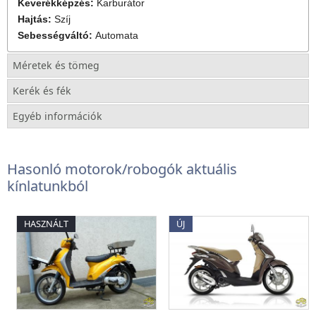
Keverékképzés:
Karburátor
Hajtás:
Szíj
Sebességváltó:
Automata
Méretek és tömeg
Kerék és fék
Egyéb információk
Hasonló motorok/robogók aktuális
kínlatunkból
HASZNÁLT
ÚJ