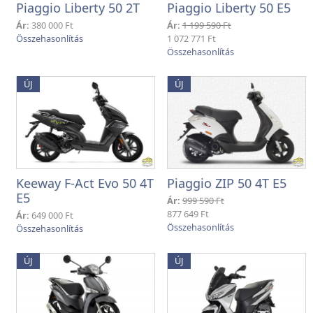
Piaggio Liberty 50 2T
Piaggio Liberty 50 E5
Ár:
380 000 Ft
Ár:
1 199 590 Ft
1 072 771 Ft
ÚJ
ÚJ
Keeway F-Act Evo 50 4T
Piaggio ZIP 50 4T E5
E5
Ár:
999 590 Ft
877 649 Ft
Ár:
649 000 Ft
ÚJ
ÚJ