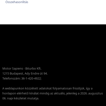
Motor Sapiens - Biturbo Kft.
1215 Budapest, Ady Endre út 94.
Telefonszám: 36-1-420-4922;
A weblapunkon közzétett adatokat folyamatosan frissítjük, így a
honlapon elérhető kínálat mindig az aktuális, jelenleg a 2026. augusztus
06. napi készletet mutatja.