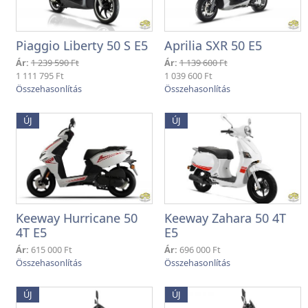
Piaggio Liberty 50 S E5
Aprilia SXR 50 E5
Ár:
1 239 590 Ft
Ár:
1 139 600 Ft
1 111 795 Ft
1 039 600 Ft
ÚJ
ÚJ
Keeway Hurricane 50
Keeway Zahara 50 4T
4T E5
E5
Ár:
615 000 Ft
Ár:
696 000 Ft
ÚJ
ÚJ