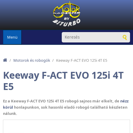
Ugrás a tartalomra
Menü
/
Motorok és robogók
/
Keeway F-ACT EVO 125i 4T E5
Keeway F-ACT EVO 125i 4T
E5
Ez a Keeway F-ACT EVO 125i 4T E5 robogó sajnos már elkelt, de
nézz
körül
honlapunkon, sok hasonló eladó robogó található készleten
nálunk.