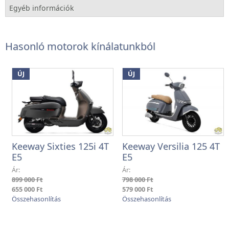
Egyéb információk
Hasonló motorok kínálatunkból
ÚJ
ÚJ
Keeway Sixties 125i 4T
Keeway Versilia 125 4T
E5
E5
Ár:
Ár:
899 000 Ft
798 000 Ft
655 000 Ft
579 000 Ft