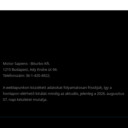
Motor Sapiens - Biturbo Kft.
1215 Budapest, Ady Endre út 94.
Telefonszám: 36-1-420-4922;
A weblapunkon közzétett adatokat folyamatosan frissítjük, így a
honlapon elérhető kínálat mindig az aktuális, jelenleg a 2026. augusztus
07. napi készletet mutatja.