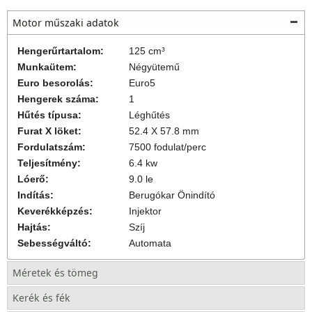
Motor műszaki adatok
Cégünk hivatalos
Keeway
márkakereskedés, így a
Keeway
motorokkal
és robogókkal kapcsolatos minden kérdésben vásárlóink
Hengerűrtartalom:
125 cm³
rendelkezésére állunk motorkereskedésünkben, garanciális és
szerviz
Munkaütem:
Négyütemű
kérdésekben is keressen bizalommal.
Euro besorolás:
Euro5
Hengerek száma:
1
A(z)
Keeway
F-ACT EVO
125i 4T E5 műszaki adatokat a
motor műszaki
Hűtés típusa:
Léghűtés
adatok
, a kerék méreteket a
kerék és fék
, véleményeket és teszteket,
Furat X löket:
52.4 X 57.8 mm
valamint a kezelési és szerelési útmutatót az
egyéb információk
fül alatt
Fordulatszám:
7500 fodulat/perc
találod.
Teljesítmény:
6.4 kw
Lóerő:
9.0 le
Indítás:
Berugókar
Önindító
Keeway
F-ACT EVO
125i 4T E5 alkatrészek,
akkumulátor
, bukósisak,
Keverékképzés:
Injektor
gumi, izzó, lámpa, kipufogó, csomagtartó doboz, elektronikai, futómű
Hajtás:
Szíj
és fék alkatrész, kilométeróra motorkerékpár kereskedésünkben
Sebességváltó:
Automata
folyamatosan kapható.
Méretek és tömeg
Kerék és fék