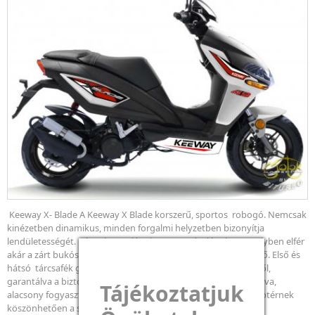
Keeway X- Blade A Keeway X Blade korszerű, sportos robogó. Nemcsak
kinézetben dinamikus, minden forgalmi helyzetben bizonyítja
lendületességét. Kényelmes ülés alatt nagy tároló rekesz, melyben elfér
akár a zárt bukósisak. LCD műszerek és digitális sebességmérő. Első és
hátsó tárcsafék gondoskodik a megállásról és kezelhetőségről,
garantálva a biztonságot. A mindennapi ingázásra optimalizálva,
Tájékoztatjuk
alacsony fogyasztással, a gazdaságosság jegyében. A nagy lábtérnek
köszönhetően a szokottnál is kényelmesebb az üléspozíció.