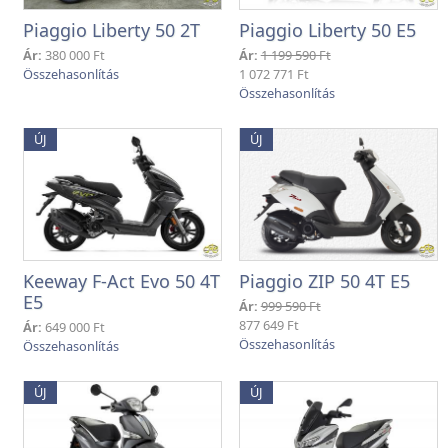
Piaggio Liberty 50 2T
Piaggio Liberty 50 E5
Ár:
380 000 Ft
Ár:
1 199 590 Ft
1 072 771 Ft
ÚJ
ÚJ
Keeway F-Act Evo 50 4T
Piaggio ZIP 50 4T E5
E5
Ár:
999 590 Ft
877 649 Ft
Ár:
649 000 Ft
ÚJ
ÚJ