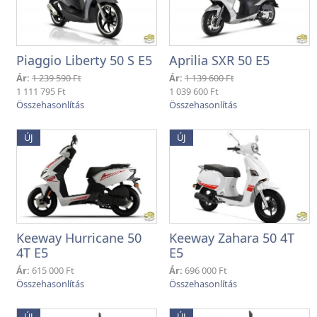
Piaggio Liberty 50 S E5
Aprilia SXR 50 E5
Ár:
1 239 590 Ft
Ár:
1 139 600 Ft
1 111 795 Ft
1 039 600 Ft
ÚJ
ÚJ
Keeway Hurricane 50
Keeway Zahara 50 4T
4T E5
E5
Ár:
615 000 Ft
Ár:
696 000 Ft
ÚJ
ÚJ