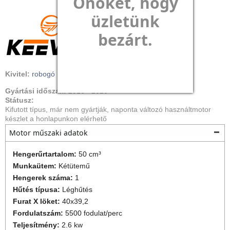
Önöket, hogy
üzletünk
bezárt.
Kivitel:
robogó
Gyártási időszak:
2016
-
2020
Státusz:
Kifutott típus, már nem gyártják, naponta változó használtmotor
készlet a honlapunkon elérhető
Motor műszaki adatok
Hengerűrtartalom:
50 cm³
Munkaütem:
Kétütemű
Hengerek száma:
1
Hűtés típusa:
Léghűtés
Furat X löket:
40x39,2
Fordulatszám:
5500 fodulat/perc
Teljesítmény:
2.6 kw