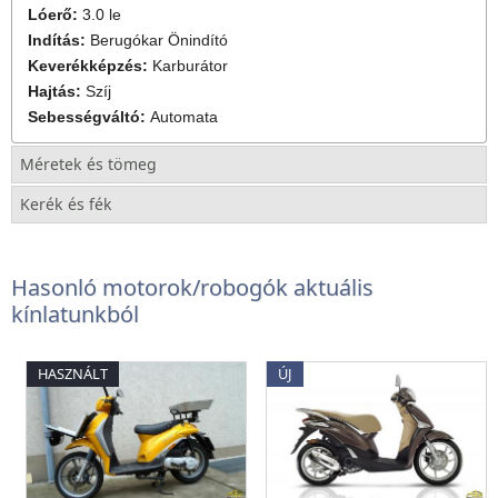
Lóerő:
3.0 le
Indítás:
Berugókar
Önindító
Keverékképzés:
Karburátor
Hajtás:
Szíj
Sebességváltó:
Automata
Méretek és tömeg
Kerék és fék
Hasonló motorok/robogók aktuális
kínlatunkból
HASZNÁLT
ÚJ