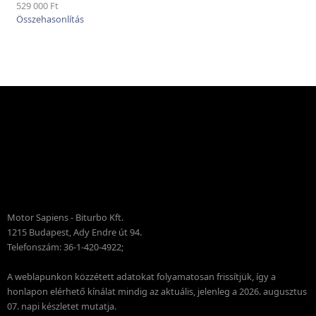
529 000 Ft
Motor Sapiens - Biturbo Kft.
1215 Budapest, Ady Endre út 94.
Telefonszám: 36-1-420-4922;
A weblapunkon közzétett adatokat folyamatosan frissítjük, így a
honlapon elérhető kínálat mindig az aktuális, jelenleg a 2026. augusztus
07. napi készletet mutatja.