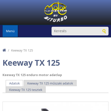
Ugrás a tartalomra
Menü
/
Keeway TX 125
Keeway TX 125
Keeway TX 125 enduro motor adatlap
Adatok
(aktív fül)
Keeway TX 125 műszaki adatok
Elsődleges fülek
Keeway TX 125 tesztek