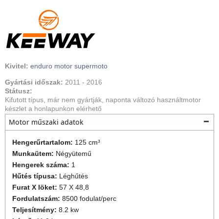
gondoskodik a kényelemről az utcai használat során. Elől-hátul
hullámos féktárcsa gondoskodik a lehető legerősebb fékhatásról, hogy
mindig te uralhasd a motort. A dirt-bike hagyományok visszaköszönnek
a benzintankon és a hátsó formavilágon. A középen elhelyezett
kipufogó és az integrált hátsó lámpa sportos érzetet ad. Széria
markolatvédok gondoskodnak az ujjaid biztonságáról. Megnövelt
Kivitel:
enduro motor
supermoto
tükrök is hozzájárulnak az agresszív kinézethez. Beépített lábtartó az
Gyártási időszak:
2011
-
2016
utas számára
Státusz:
Kifutott típus, már nem gyártják, naponta változó használtmotor
készlet a honlapunkon elérhető
Motor műszaki adatok
Hengerűrtartalom:
125 cm³
Munkaütem:
Négyütemű
Hengerek száma:
1
Hűtés típusa:
Léghűtés
Furat X löket:
57 X 48,8
Fordulatszám:
8500 fodulat/perc
Teljesítmény:
8.2 kw