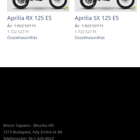
Aprilia RX 125 E5
Aprilia SX 125 E5
Ár:
1 822 527 Ft
Ár:
1 822 527 Ft
1 722 527 Ft
1 722 527 Ft
Motor Sapiens - Biturbo Kft.
1215 Budapest, Ady Endre út 94.
Telefonszám: 36-1-420-4922;