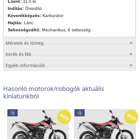
Lóerő:
11.0 le
Indítás:
Önindító
Keverékképzés:
Karburátor
Hajtás:
Lánc
Sebességváltó:
Mechanikus, 6 sebesség
Méretek és tömeg
Kerék és fék
Egyéb információk
Hasonló motorok/robogók aktuális
kínlatunkból
ÚJ
ÚJ