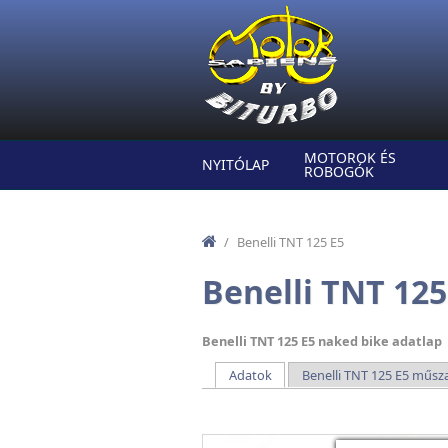
Ugrás a tartalomra
MOTOROK ÉS
NYITÓLAP
ROBOGÓK
/
Benelli TNT 125 E5
Benelli TNT 125
Benelli TNT 125 E5 naked bike adatlap
Adatok
(aktív fül)
Benelli TNT 125 E5 műsz
Elsődleges fülek