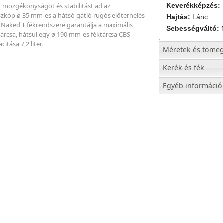
Keverékképzés:
 mozgékonyságot és stabilitást ad az
eszkóp ø 35 mm-es a hátsó gátló rugós előterhelés-
Hajtás:
Lánc
do Naked T fékrendszere garantálja a maximális
Sebességváltó:
tárcsa, hátsul egy ø 190 mm-es féktárcsa CBS
tása 7,2 liter.
Méretek és töme
Kerék és fék
Egyéb információ