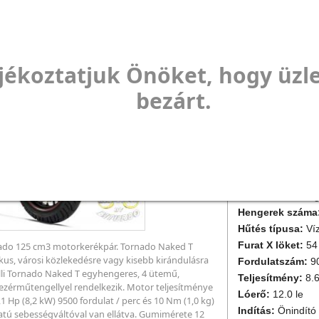
jékoztatjuk Önöket, hogy üzl
Kivitel:
naked bike
bezárt.
Gyártási időszak:
Státusz:
Aktuális, gyártás ala
Motor műszaki a
Hengerűrtartalo
Munkaütem:
Nég
Hengerek száma
Hűtés típusa:
Ví
Furat X löket:
54
rnado 125 cm3 motorkerékpár. Tornado Naked T
kus, városi közlekedésre vagy kisebb kirándulásra
Fordulatszám:
9
elli Tornado Naked T egyhengeres, 4 ütemű,
Teljesítmény:
8.
ezérműtengellyel rendelkezik. Motor teljesítménye
Lóerő:
12.0 le
 Hp (8,2 kW) 9500 fordulat / perc és 10 Nm (1,0 kg)
Indítás:
Önindító
atú sebességváltóval van ellátva. Gumimérete 12