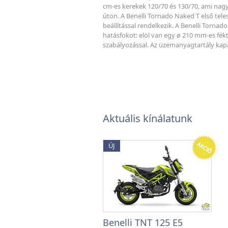
cm-es kerekek 120/70 és 130/70, ami nagy
úton. A Benelli Tornado Naked T első tel
beállítással rendelkezik. A Benelli Torna
hatásfokot: elöl van egy ø 210 mm-es fék
szabályozással. Az üzemanyagtartály kapaci
Aktuális kínálatunk
ÚJ
Benelli TNT 125 E5