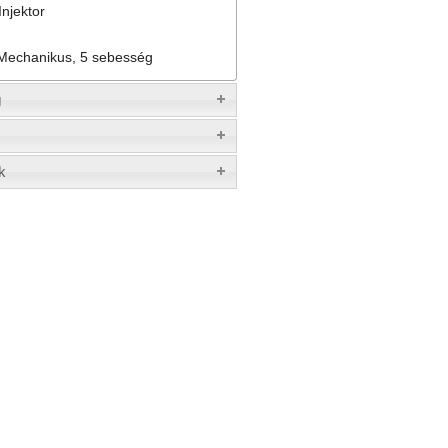
Injektor
Mechanikus, 5 sebesség
g
k