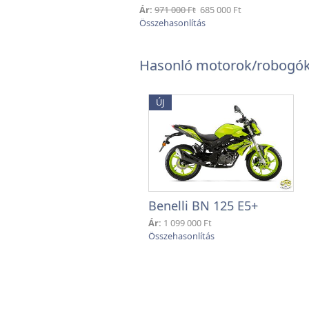
Ár:
971 000 Ft
685 000 Ft
Hasonló motorok/robogók 
ÚJ
Benelli BN 125 E5+
Ár:
1 099 000 Ft