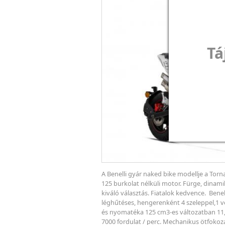
Tá
A Benelli gyár naked bike modellje a To
125 burkolat nélküli motor. Fürge, dinami
kiváló választás. Fiatalok kedvence. Ben
léghűtéses, hengerenként 4 szeleppel,1 v
és nyomatéka 125 cm3-es változatban 11,1
7000 fordulat / perc. Mechanikus ötfokoz