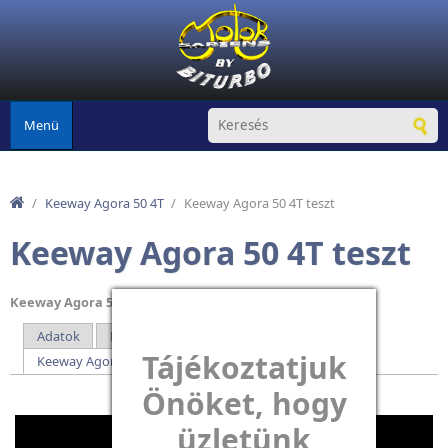
Ugrás a tartalomra
Menü
/
Keeway Agora 50 4T
/
Keeway Agora 50 4T teszt
Keeway Agora 50 4T teszt
Keeway Agora 50 4T robogó adatlap
Adatok
Keeway Agora 50 4T műszaki adatok
Elsődleges fülek
Tájékoztatjuk
Keeway Agora 50 4T tesztek
(aktív fül)
Önöket, hogy
üzletünk