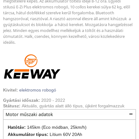
megtételére képes. Az akkumulátor töltési ideje 8-12 óra. Egyedi
stilusú E-Zi Plus elektromos robogó, 10 collos kerekei súlya 62 kg, elől
tárcsa, hátul dobfékkel szerelve kerűl forgalomba. Bluetooth
hangszoróval, riasztóval. A riasztó azonnal élesre áll amint kihúzzuk a
gyújtáskulcsot és blokkolja a hátsó kereket. Mozgatásra hangjelzéssel
jelez. Minden egyes modellhez mellékeljük a töltőt és a használati
útmutatót. Halk, csendes, könnyen kezelhető, városi közlekedésre
ideális.
Kivitel:
elektromos robogó
Gyártási időszak:
2020
-
2022
Státusz:
Aktuális, gyártás alatt álló típus, újként forgalmazzuk
Motor műszaki adatok
Hatótáv:
145km (Eco módban, 25km/h)
Akkumulátor típus:
Lítium 60V 20Ah