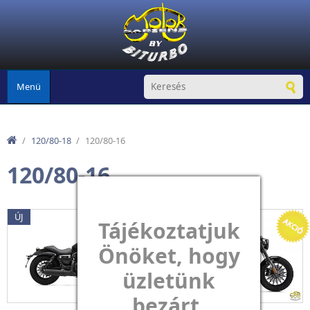
Ugrás a tartalomra
Menü
/
120/80-18
/
120/80-16
120/80-16
ÚJ
ÚJ
Tájékoztatjuk
Önöket, hogy
üzletünk
bezárt.