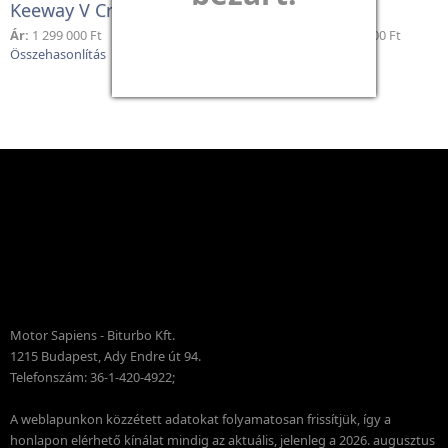
Keeway V Cruise 125
Keeway V302C
Ár:
1 299 000 Ft
Ár:
1 869 000 Ft
1 325 000 Ft
Motor Sapiens - Biturbo Kft.
1215 Budapest, Ady Endre út 94.
Telefonszám: 36-1-420-4922;
A weblapunkon közzétett adatokat folyamatosan frissítjük, így a
honlapon elérhető kínálat mindig az aktuális, jelenleg a 2026. augusztus