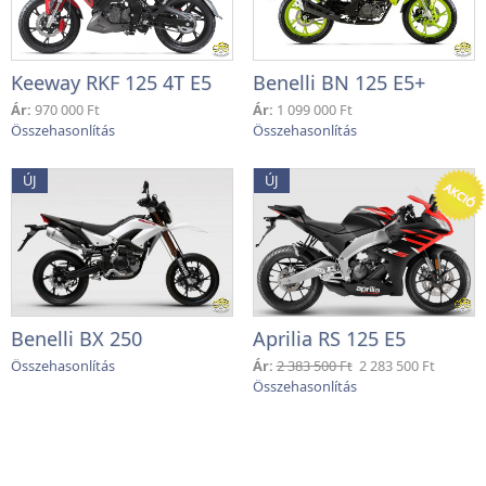
Keeway RKF 125 4T E5
Benelli BN 125 E5+
Ár:
970 000 Ft
Ár:
1 099 000 Ft
ÚJ
ÚJ
Benelli BX 250
Aprilia RS 125 E5
Ár:
2 383 500 Ft
2 283 500 Ft