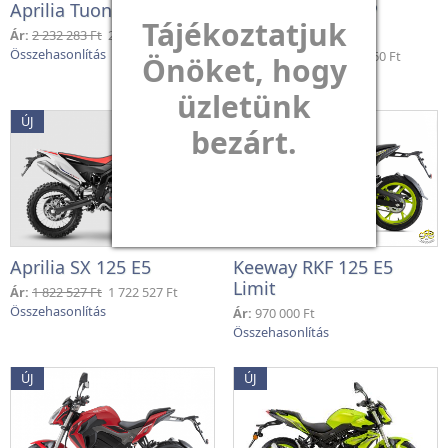
Aprilia Tuono 125 E5
Aprilia RS 125 GP
Tájékoztatjuk
Replica E5
Ár:
2 232 283 Ft
2 132 283 Ft
Ár:
2 437 160 Ft
2 337 160 Ft
Önöket, hogy
üzletünk
ÚJ
ÚJ
bezárt.
Aprilia SX 125 E5
Keeway RKF 125 E5
Limit
Ár:
1 822 527 Ft
1 722 527 Ft
Ár:
970 000 Ft
ÚJ
ÚJ