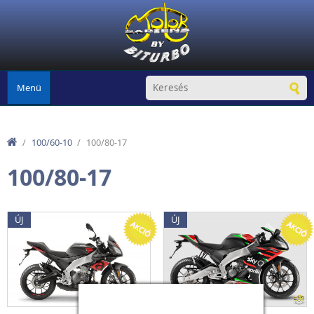
Ugrás a tartalomra
Menü
/
100/60-10
/
100/80-17
100/80-17
ÚJ
ÚJ