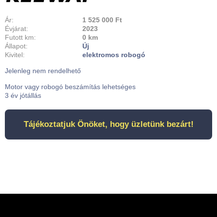
Ár:
1 525 000 Ft
Évjárat:
2023
Futott km:
0 km
Állapot:
Új
Kivitel:
elektromos robogó
Jelenleg nem rendelhető
Motor vagy robogó beszámítás lehetséges
3 év jótállás
Tájékoztatjuk Önöket, hogy üzletünk bezárt!