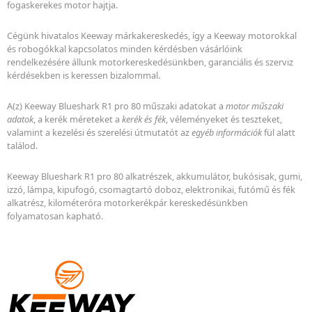
fogaskerekes motor hajtja.
Cégünk hivatalos Keeway márkakereskedés, így a Keeway motorokkal
és robogókkal kapcsolatos minden kérdésben vásárlóink
rendelkezésére állunk motorkereskedésünkben, garanciális és szerviz
kérdésekben is keressen bizalommal.
A(z) Keeway Blueshark R1 pro 80 műszaki adatokat a
motor műszaki
adatok
, a kerék méreteket a
kerék és fék
, véleményeket és teszteket,
valamint a kezelési és szerelési útmutatót az
egyéb információk
fül alatt
találod.
Keeway Blueshark R1 pro 80 alkatrészek, akkumulátor, bukósisak, gumi,
izzó, lámpa, kipufogó, csomagtartó doboz, elektronikai, futómű és fék
alkatrész, kilométeróra motorkerékpár kereskedésünkben
folyamatosan kapható.