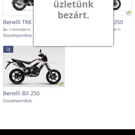
üzletünk
bezárt.
Benelli TRK 251
Benelli Leoncino 250
Ár:
1 615 000 Ft
1 183 000 Ft
Ár:
1 630 000 Ft
1 124 000 Ft
ÚJ
Benelli BX 250